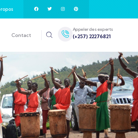
propos
Appeler des experts
y
Contact
(+257) 22276821