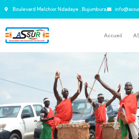
Boulevard Melchior Ndadaye , Bujumbura,
info@assu
Accueil
A