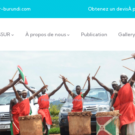
r-burundi.com
Obtenez un devis
À 
SSUR
À propos de nous
Publication
Galler
Home
Communiqué