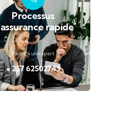
Processus
'assurance rapide
Parlez à un expert
+ 257 62502743