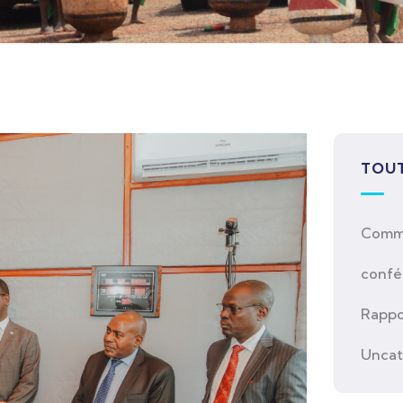
TOUT
Comm
confé
Rappo
Uncat