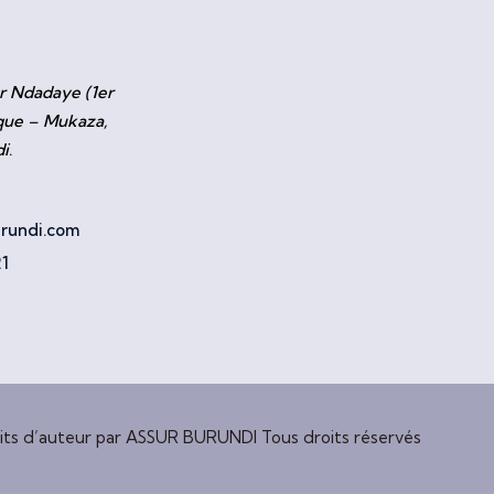
r Ndadaye (1er
que – Mukaza,
di
.
rundi.com
1
ts d’auteur par ASSUR BURUNDI Tous droits réservés